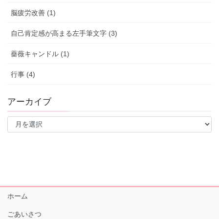
脳疲労改善 (1)
自己肯定感が高まる左手筆文字 (3)
薔薇キャンドル (1)
行事 (4)
アーカイブ
ア
ー
カ
イ
ブ
ホーム
ごあいさつ