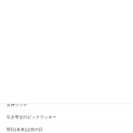
オフィス
プチラッキー
一 文 字 言 霊
不思議体験
人生の分岐点
今日は何の日
右脳エイジング
利き手は右手
左手筆文字
大人の事情
女神リッチ
引き寄せのビックラッキー
明日(未来)は何の日