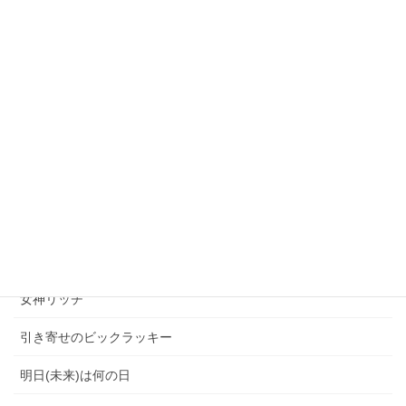
プチラッキー
一 文 字 言 霊
不思議体験
人生の分岐点
今日は何の日
右脳エイジング
利き手は右手
左手筆文字
大人の事情
女神リッチ
引き寄せのビックラッキー
明日(未来)は何の日