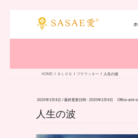
コ
ナ
ン
ビ
ホ
テ
ゲ
ン
ー
ツ
シ
へ
ョ
ス
ン
キ
に
ッ
移
HOME
ＢＬＯＧ
プチラッキー
人生の波
プ
動
2020年3月4日
/ 最終更新日時 :
2020年3月4日
Office-ami-
人生の波