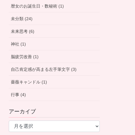
暦女のお誕生日・数秘術 (1)
未分類 (24)
未来思考 (6)
神社 (1)
脳疲労改善 (1)
自己肯定感が高まる左手筆文字 (3)
薔薇キャンドル (1)
行事 (4)
アーカイブ
ア
ー