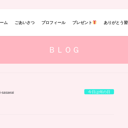
ーム
ごあいさつ
プロフィール
プレゼント
ありがとう習
ＢＬＯＧ
今日は何の日
i-sasaeai