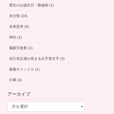
暦女のお誕生日・数秘術 (1)
未分類 (24)
未来思考 (6)
神社 (1)
脳疲労改善 (1)
自己肯定感が高まる左手筆文字 (3)
薔薇キャンドル (1)
行事 (4)
アーカイブ
ア
ー