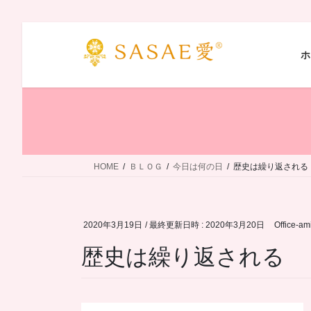
コ
ナ
ン
ビ
ホ
テ
ゲ
ン
ー
ツ
シ
へ
ョ
ス
ン
キ
に
ッ
移
HOME
ＢＬＯＧ
今日は何の日
歴史は繰り返される
プ
動
2020年3月19日
/ 最終更新日時 :
2020年3月20日
Office-am
歴史は繰り返される