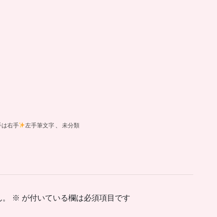
手は右手
左手筆文字
、
未分類
ん。
※
が付いている欄は必須項目です