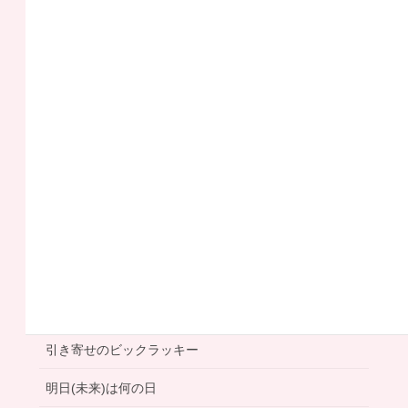
オフィス
プチラッキー
一 文 字 言 霊
不思議体験
人生の分岐点
今日は何の日
右脳エイジング
利き手は右手
左手筆文字
大人の事情
女神リッチ
引き寄せのビックラッキー
明日(未来)は何の日