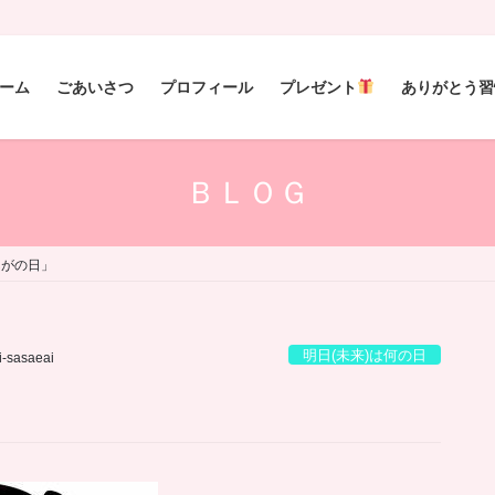
ーム
ごあいさつ
プロフィール
プレゼント
ありがとう習
ＢＬＯＧ
んがの日」
明日(未来)は何の日
i-sasaeai
」