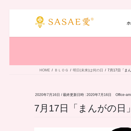
コ
ナ
ン
ビ
ホ
テ
ゲ
ン
ー
ツ
シ
へ
ョ
ス
ン
キ
に
ッ
移
HOME
ＢＬＯＧ
明日(未来)は何の日
7月17日「ま
プ
動
2020年7月16日
/ 最終更新日時 :
2020年7月16日
Office-am
7月17日「まんがの日