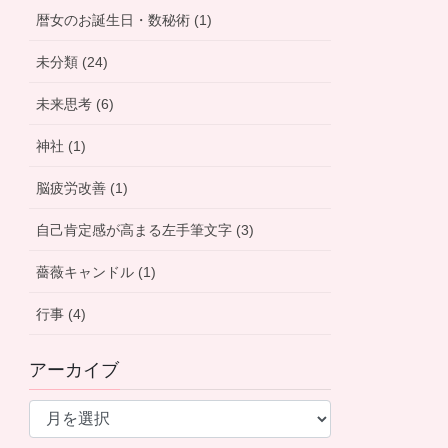
暦女のお誕生日・数秘術 (1)
未分類 (24)
未来思考 (6)
神社 (1)
脳疲労改善 (1)
自己肯定感が高まる左手筆文字 (3)
薔薇キャンドル (1)
行事 (4)
アーカイブ
ア
ー