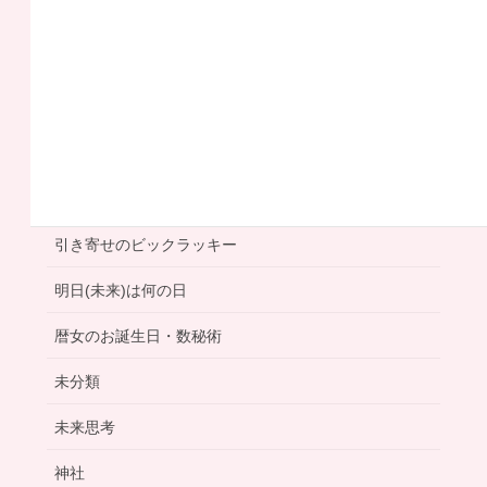
人生の分岐点
今日は何の日
右脳エイジング
利き手は右手
左手筆文字
大人の事情
女神リッチ
引き寄せのビックラッキー
明日(未来)は何の日
暦女のお誕生日・数秘術
未分類
未来思考
神社