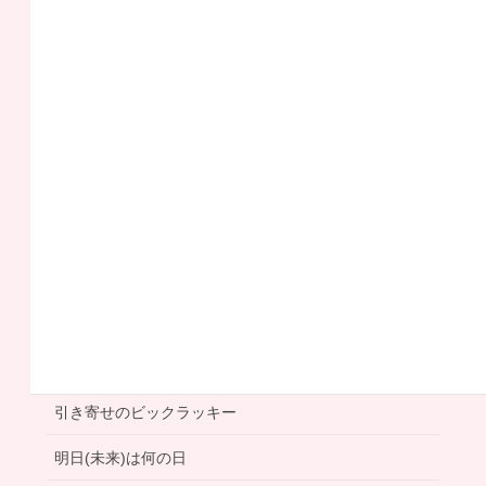
オフィス
プチラッキー
一 文 字 言 霊
不思議体験
人生の分岐点
今日は何の日
右脳エイジング
利き手は右手
左手筆文字
大人の事情
女神リッチ
引き寄せのビックラッキー
明日(未来)は何の日