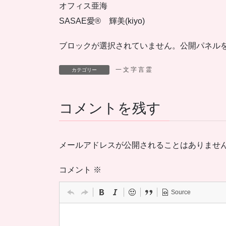
オフィス亜海
SASAE愛® 輝美(kiyo)
ブロックが選択されていません。公開パネル
一 文 字 言 霊
カテゴリー
コメントを残す
メールアドレスが公開されることはありませ
コメント
※
Source