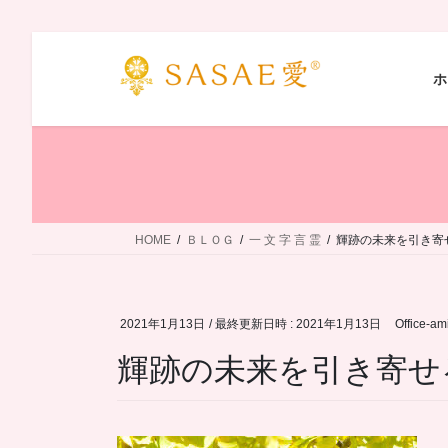
コ
ナ
ン
ビ
ホ
テ
ゲ
ン
ー
ツ
シ
へ
ョ
ス
ン
キ
に
ッ
移
HOME
ＢＬＯＧ
一 文 字 言 霊
輝跡の未来を引き寄
プ
動
2021年1月13日
/ 最終更新日時 :
2021年1月13日
Office-am
輝跡の未来を引き寄せ