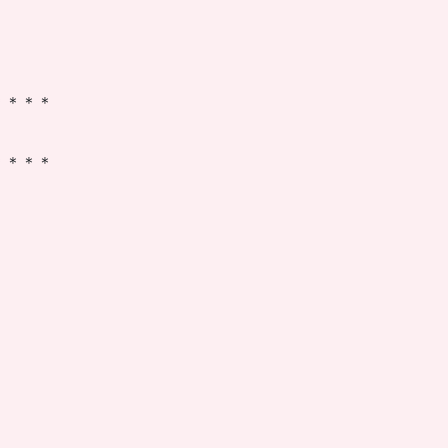
＊＊＊＊
＊＊＊＊