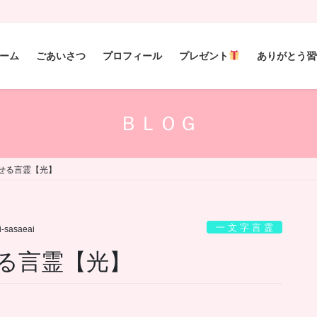
ーム
ごあいさつ
プロフィール
プレゼント
ありがとう習
ＢＬＯＧ
せる言霊【光】
一 文 字 言 霊
i-sasaeai
る言霊【光】