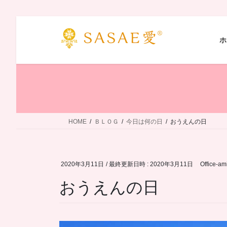
コ
ナ
ン
ビ
ホ
テ
ゲ
ン
ー
ツ
シ
へ
ョ
ス
ン
キ
に
ッ
移
HOME
ＢＬＯＧ
今日は何の日
おうえんの日
プ
動
2020年3月11日
/ 最終更新日時 :
2020年3月11日
Office-am
おうえんの日