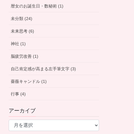
暦女のお誕生日・数秘術 (1)
未分類 (24)
未来思考 (6)
神社 (1)
脳疲労改善 (1)
自己肯定感が高まる左手筆文字 (3)
薔薇キャンドル (1)
行事 (4)
アーカイブ
ア
ー