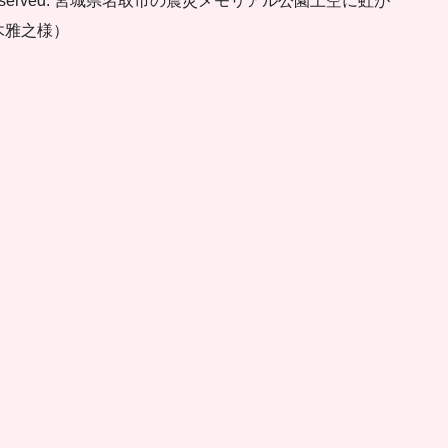
ights Reserved. 宮城県名取市の震災メモリアル公園上空に虹が
木雅之様）