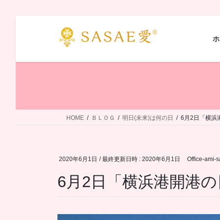
コ
ナ
ン
ビ
ホ
テ
ゲ
ン
ー
ツ
シ
へ
ョ
ス
ン
キ
に
ッ
移
HOME
ＢＬＯＧ
明日(未来)は何の日
6月2日「横浜
プ
動
2020年6月1日
/ 最終更新日時 :
2020年6月1日
Office-ami-
6月2日「横浜港開港の