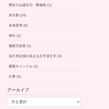
暦女のお誕生日・数秘術 (1)
未分類 (24)
未来思考 (6)
神社 (1)
脳疲労改善 (1)
自己肯定感が高まる左手筆文字 (3)
薔薇キャンドル (1)
行事 (4)
アーカイブ
ア
ー