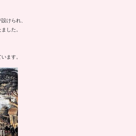
が設けられ、
たました。
ています。