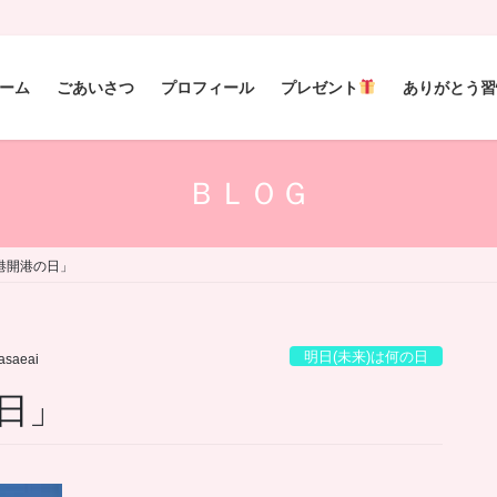
ーム
ごあいさつ
プロフィール
プレゼント
ありがとう習
ＢＬＯＧ
港開港の日」
明日(未来)は何の日
sasaeai
日」