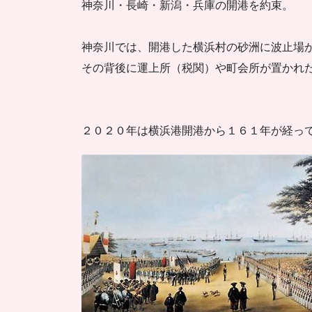
神奈川・長崎・新潟・兵庫の開港を約束。
神奈川では、開港した横浜村の砂洲に波止場
その背後に運上所（税関）や町会所が置かれ
２０２０年は横浜港開港から１６１年が経っ