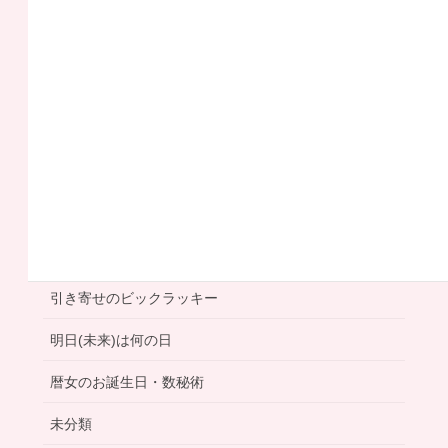
一 文 字 言 霊
不思議体験
人生の分岐点
今日は何の日
右脳エイジング
利き手は右手
左手筆文字
大人の事情
女神リッチ
引き寄せのビックラッキー
明日(未来)は何の日
暦女のお誕生日・数秘術
未分類